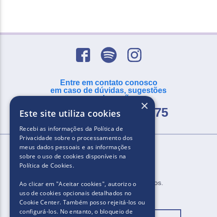
Entre em contato conosco
em caso de dúvidas, sugestões
ou reclamações
×
SAC -
0800 055 2875
Este site utiliza cookies
Recebi as informações da
Política de
Privacidade
sobre o processamento dos
meus dados pessoais e as informações
sobre o uso de cookies disponíveis na
Política de Cookies
.
2025.​​ Todos os direitos reservados.
Ao clicar em "Aceitar cookies", autorizo ​​o
uso de cookies opcionais detalhados no
Cookie Center. Também posso rejeitá-los ou
configurá-los. No entanto, o bloqueio de