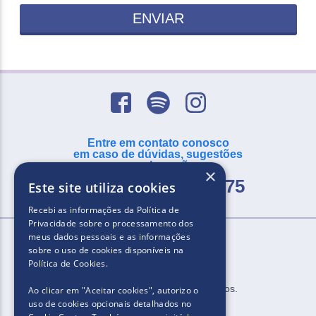
ENVIAR
Entre em contato conosco
em caso de dúvidas, sugestões
ou reclamações
×
SAC -
0800 055 2875
Este site utiliza cookies
Recebi as informações da
Política de
Privacidade
sobre o processamento dos
meus dados pessoais e as informações
sobre o uso de cookies disponíveis na
Política de Cookies
.
2025.​​ Todos os direitos reservados.
Ao clicar em "Aceitar cookies", autorizo ​​o
uso de cookies opcionais detalhados no