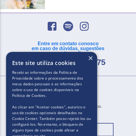
Entre em contato conosco
em caso de dúvidas, sugestões
ou reclamações
×
SAC -
0800 055 2875
Este site utiliza cookies
Recebi as informações da
Política de
Privacidade
sobre o processamento dos
meus dados pessoais e as informações
sobre o uso de cookies disponíveis na
Política de Cookies
.
2025.​​ Todos os direitos reservados.
Ao clicar em "Aceitar cookies", autorizo ​​o
uso de cookies opcionais detalhados no
Cookie Center. Também posso rejeitá-los ou
configurá-los. No entanto, o bloqueio de
Mudar localização
alguns tipos de cookies pode afetar a
experiência no site.