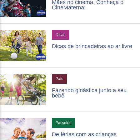
Mães no cinema. Conheça o
CineMaterna!
Anterior
Próximo
Dicas
Dicas de brincadeiras ao ar livre
Pais
Fazendo ginástica junto a seu
bebê
Passeios
De férias com as crianças