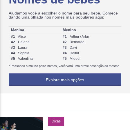
Ajudamos você a escolher o nome para seu bebê. Comece
dando uma olhada nos nomes mais populares aqui:
Menina
Menino
#1
Alice
#1
Arthur / Artur
#2
Helena
#2
Bernardo
#3
Laura
#3
Davi
#4
Sophia
#4
Heitor
#5
Valentina
#5
Miguel
* Passando o mouse pelos nomes, você verá uma breve descrição do mesmo.
Explore mais opções
Você pode refinar sua busca usando estes filtros:
▼
Dicas
▼